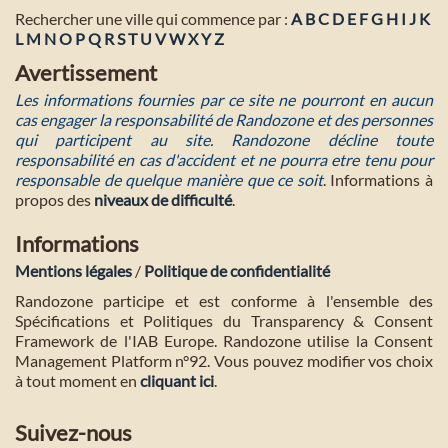
Rechercher une ville qui commence par :
A
B
C
D
E
F
G
H
I
J
K
L
M
N
O
P
Q
R
S
T
U
V
W
X
Y
Z
Avertissement
Les informations fournies par ce site ne pourront en aucun
cas engager la responsabilité de Randozone et des personnes
qui participent au site. Randozone décline toute
responsabilité en cas d'accident et ne pourra etre tenu pour
responsable de quelque manière que ce soit
. Informations à
propos des
niveaux de difficulté
.
Informations
Mentions légales
/
Politique de confidentialité
Randozone participe et est conforme à l'ensemble des
Spécifications et Politiques du Transparency & Consent
Framework de l'IAB Europe. Randozone utilise la Consent
Management Platform n°92. Vous pouvez modifier vos choix
à tout moment en
cliquant ici
.
Suivez-nous