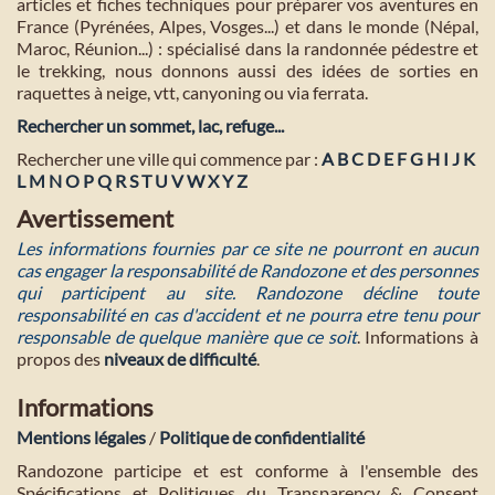
articles et fiches techniques pour préparer vos aventures en
France (Pyrénées, Alpes, Vosges...) et dans le monde (Népal,
Maroc, Réunion...) : spécialisé dans la randonnée pédestre et
le trekking, nous donnons aussi des idées de sorties en
raquettes à neige, vtt, canyoning ou via ferrata.
Rechercher un sommet, lac, refuge...
Rechercher une ville qui commence par :
A
B
C
D
E
F
G
H
I
J
K
L
M
N
O
P
Q
R
S
T
U
V
W
X
Y
Z
Avertissement
Les informations fournies par ce site ne pourront en aucun
cas engager la responsabilité de Randozone et des personnes
qui participent au site. Randozone décline toute
responsabilité en cas d'accident et ne pourra etre tenu pour
responsable de quelque manière que ce soit
. Informations à
propos des
niveaux de difficulté
.
Informations
Mentions légales
/
Politique de confidentialité
Randozone participe et est conforme à l'ensemble des
Spécifications et Politiques du Transparency & Consent