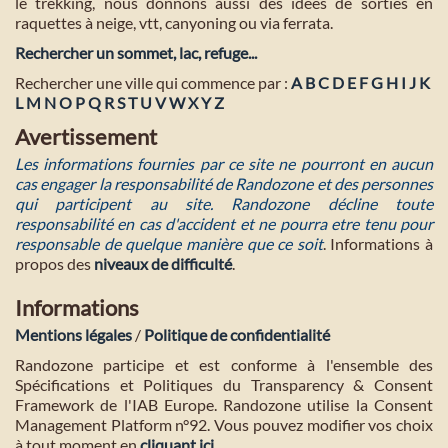
le trekking, nous donnons aussi des idées de sorties en
raquettes à neige, vtt, canyoning ou via ferrata.
Rechercher un sommet, lac, refuge...
Rechercher une ville qui commence par :
A
B
C
D
E
F
G
H
I
J
K
L
M
N
O
P
Q
R
S
T
U
V
W
X
Y
Z
Avertissement
Les informations fournies par ce site ne pourront en aucun
cas engager la responsabilité de Randozone et des personnes
qui participent au site. Randozone décline toute
responsabilité en cas d'accident et ne pourra etre tenu pour
responsable de quelque manière que ce soit
. Informations à
propos des
niveaux de difficulté
.
Informations
Mentions légales
/
Politique de confidentialité
Randozone participe et est conforme à l'ensemble des
Spécifications et Politiques du Transparency & Consent
Framework de l'IAB Europe. Randozone utilise la Consent
Management Platform n°92. Vous pouvez modifier vos choix
à tout moment en
cliquant ici
.