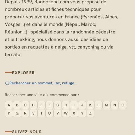
Depuis 1999, Randozone.com vous propose de
nombreux articles et fiches techniques pour
préparer vos aventures en France (Pyrénées, Alpes,
Vosges…) et dans le monde (Népal, Maroc,
Réunion…) : spécialisé dans la randonnée pédestre
et le trekking, nous donnons aussi des idées de
sorties en raquettes à neige, vtt, canyoning ou via
ferrata.
EXPLORER
Rechercher un sommet, lac, refuge…
Rechercher une ville qui commence par :
A
B
C
D
E
F
G
H
I
J
K
L
M
N
O
P
Q
R
S
T
U
V
W
X
Y
Z
SUIVEZ-NOUS