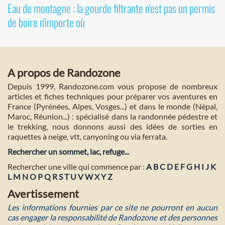
Eau de montagne : la gourde filtrante n'est pas un permis
de boire n'importe où
A propos de Randozone
Depuis 1999, Randozone.com vous propose de nombreux
articles et fiches techniques pour préparer vos aventures en
France (Pyrénées, Alpes, Vosges...) et dans le monde (Népal,
Maroc, Réunion...) : spécialisé dans la randonnée pédestre et
le trekking, nous donnons aussi des idées de sorties en
raquettes à neige, vtt, canyoning ou via ferrata.
Rechercher un sommet, lac, refuge...
Rechercher une ville qui commence par :
A
B
C
D
E
F
G
H
I
J
K
L
M
N
O
P
Q
R
S
T
U
V
W
X
Y
Z
Avertissement
Les informations fournies par ce site ne pourront en aucun
cas engager la responsabilité de Randozone et des personnes