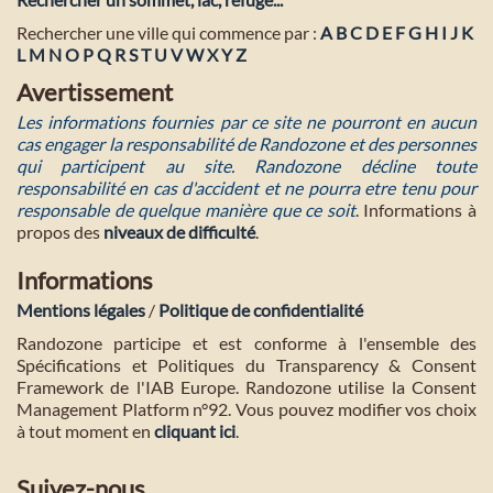
Rechercher une ville qui commence par :
A
B
C
D
E
F
G
H
I
J
K
L
M
N
O
P
Q
R
S
T
U
V
W
X
Y
Z
Avertissement
Les informations fournies par ce site ne pourront en aucun
cas engager la responsabilité de Randozone et des personnes
qui participent au site. Randozone décline toute
responsabilité en cas d'accident et ne pourra etre tenu pour
responsable de quelque manière que ce soit
. Informations à
propos des
niveaux de difficulté
.
Informations
Mentions légales
/
Politique de confidentialité
Randozone participe et est conforme à l'ensemble des
Spécifications et Politiques du Transparency & Consent
Framework de l'IAB Europe. Randozone utilise la Consent
Management Platform n°92. Vous pouvez modifier vos choix
à tout moment en
cliquant ici
.
Suivez-nous