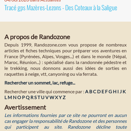
Tracé gps Mazères-Lezons - Des Coteaux à la Saligue
A propos de Randozone
Depuis 1999, Randozone.com vous propose de nombreux
articles et fiches techniques pour préparer vos aventures en
France (Pyrénées, Alpes, Vosges...) et dans le monde (Népal,
Maroc, Réunion...) : spécialisé dans la randonnée pédestre et
le trekking, nous donnons aussi des idées de sorties en
raquettes à neige, vtt, canyoning ou via ferrata.
Rechercher un sommet, lac, refuge...
Rechercher une ville qui commence par :
A
B
C
D
E
F
G
H
I
J
K
L
M
N
O
P
Q
R
S
T
U
V
W
X
Y
Z
Avertissement
Les informations fournies par ce site ne pourront en aucun
cas engager la responsabilité de Randozone et des personnes
qui participent au site. Randozone décline toute