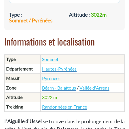
Type :
Altitude :
3022m
Sommet / Pyrénées
Informations et localisation
Type
Sommet
Département
Hautes-Pyrénées
Massif
Pyrénées
Zone
Béarn - Balaïtous
/
Vallée d'Arrens
Altitude
3022 m
Trekking
Randonnées en France
L'
Aiguille d'Ussel
se trouve dans le prolongement de la