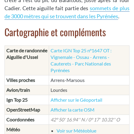
crête à l'est du pic du Balaïtous, juste après la Tour
Cadier. Cette aiguille fait partie des
sommets de plus
de 3000 mètres qui se trouvent dans les Pyrénées
.
Cartographie et compléments
Carte de randonnée
Carte IGN Top 25 n°1647 OT :
Aiguille d'Ussel
Vignemale - Ossau - Arrens -
Cauterets - Parc National des
Pyrénées
Villes proches
Arrens-Marsous
Avion/train
Lourdes
Ign Top 25
Afficher sur le Géoportail
OpenStreetMap
Afficher la carte OSM
Coordonnées
42° 50' 16.94'' N / 0° 17' 10.32'' O
Météo
Voir sur Météoblue