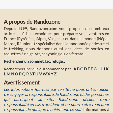
A propos de Randozone
Depuis 1999, Randozone.com vous propose de nombreux
articles et fiches techniques pour préparer vos aventures en
France (Pyrénées, Alpes, Vosges...) et dans le monde (Népal,
Maroc, Réunion...) : spécialisé dans la randonnée pédestre et
le trekking, nous donnons aussi des idées de sorties en
raquettes à neige, vtt, canyoning ou via ferrata.
Rechercher un sommet, lac, refuge...
Rechercher une ville qui commence par :
A
B
C
D
E
F
G
H
I
J
K
L
M
N
O
P
Q
R
S
T
U
V
W
X
Y
Z
Avertissement
Les informations fournies par ce site ne pourront en aucun
cas engager la responsabilité de Randozone et des personnes
qui participent au site. Randozone décline toute
responsabilité en cas d'accident et ne pourra etre tenu pour
responsable de quelque manière que ce soit
. Informations à