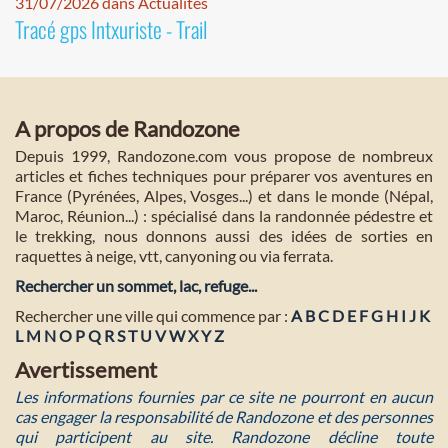
31/07/2026 dans Actualités
Tracé gps Intxuriste - Trail
A propos de Randozone
Depuis 1999, Randozone.com vous propose de nombreux
articles et fiches techniques pour préparer vos aventures en
France (Pyrénées, Alpes, Vosges...) et dans le monde (Népal,
Maroc, Réunion...) : spécialisé dans la randonnée pédestre et
le trekking, nous donnons aussi des idées de sorties en
raquettes à neige, vtt, canyoning ou via ferrata.
Rechercher un sommet, lac, refuge...
Rechercher une ville qui commence par :
A
B
C
D
E
F
G
H
I
J
K
L
M
N
O
P
Q
R
S
T
U
V
W
X
Y
Z
Avertissement
Les informations fournies par ce site ne pourront en aucun
cas engager la responsabilité de Randozone et des personnes
qui participent au site. Randozone décline toute