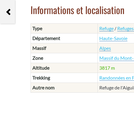
Informations et localisation
L'Envers des Aiguilles
Type
Refuge
/
Refuges
Département
Haute-Savoie
Massif
Alpes
Zone
Massif du Mont-
Altitude
3817 m
Trekking
Randonnées en 
Autre nom
Refuge de l'Aigui