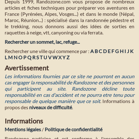
Depuis 1999, Randozone.com vous propose de nombreux
articles et fiches techniques pour préparer vos aventures en
France (Pyrénées, Alpes, Vosges...) et dans le monde (Népal,
Maroc, Réunion...) : spécialisé dans la randonnée pédestre et
le trekking, nous donnons aussi des idées de sorties en
raquettes à neige, vtt, canyoning ou via ferrata.
Rechercher un sommet, lac, refuge...
Rechercher une ville qui commence par :
A
B
C
D
E
F
G
H
I
J
K
L
M
N
O
P
Q
R
S
T
U
V
W
X
Y
Z
Avertissement
Les informations fournies par ce site ne pourront en aucun
cas engager la responsabilité de Randozone et des personnes
qui participent au site. Randozone décline toute
responsabilité en cas d'accident et ne pourra etre tenu pour
responsable de quelque manière que ce soit
. Informations à
propos des
niveaux de difficulté
.
Informations
Mentions légales
/
Politique de confidentialité
Randozone participe et est conforme à l'ensemble des