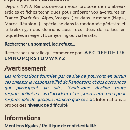
Depuis 1999, Randozone.com vous propose de nombreux
articles et fiches techniques pour préparer vos aventures en
France (Pyrénées, Alpes, Vosges...) et dans le monde (Népal,
Maroc, Réunion...) : spécialisé dans la randonnée pédestre et
le trekking, nous donnons aussi des idées de sorties en
raquettes à neige, vtt, canyoning ou via ferrata.
Rechercher un sommet, lac, refuge...
Rechercher une ville qui commence par :
A
B
C
D
E
F
G
H
I
J
K
L
M
N
O
P
Q
R
S
T
U
V
W
X
Y
Z
Avertissement
Les informations fournies par ce site ne pourront en aucun
cas engager la responsabilité de Randozone et des personnes
qui participent au site. Randozone décline toute
responsabilité en cas d'accident et ne pourra etre tenu pour
responsable de quelque manière que ce soit
. Informations à
propos des
niveaux de difficulté
.
Informations
Mentions légales
/
Politique de confidentialité