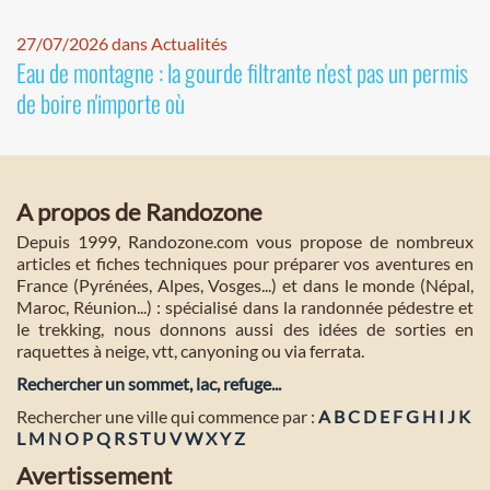
27/07/2026 dans Actualités
Eau de montagne : la gourde filtrante n'est pas un permis
de boire n'importe où
A propos de Randozone
Depuis 1999, Randozone.com vous propose de nombreux
articles et fiches techniques pour préparer vos aventures en
France (Pyrénées, Alpes, Vosges...) et dans le monde (Népal,
Maroc, Réunion...) : spécialisé dans la randonnée pédestre et
le trekking, nous donnons aussi des idées de sorties en
raquettes à neige, vtt, canyoning ou via ferrata.
Rechercher un sommet, lac, refuge...
Rechercher une ville qui commence par :
A
B
C
D
E
F
G
H
I
J
K
L
M
N
O
P
Q
R
S
T
U
V
W
X
Y
Z
Avertissement