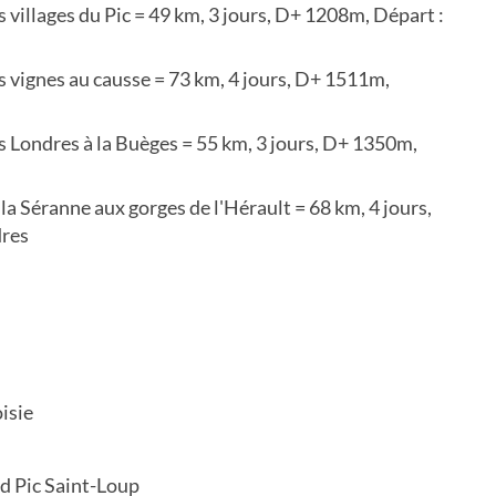
 villages du Pic = 49 km, 3 jours, D+ 1208m, Départ :
s vignes au causse = 73 km, 4 jours, D+ 1511m,
s Londres à la Buèges = 55 km, 3 jours, D+ 1350m,
la Séranne aux gorges de l'Hérault = 68 km, 4 jours,
dres
oisie
d Pic Saint-Loup