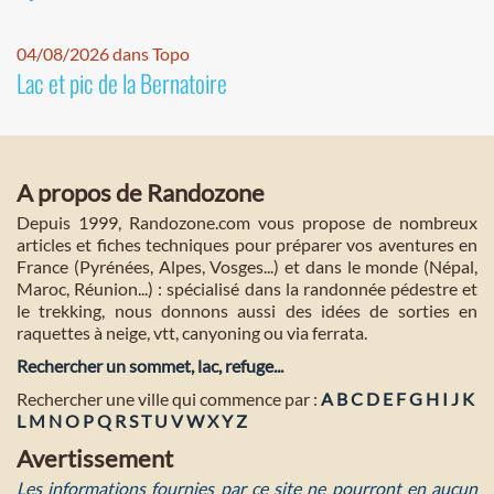
04/08/2026 dans Topo
Lac et pic de la Bernatoire
A propos de Randozone
Depuis 1999, Randozone.com vous propose de nombreux
articles et fiches techniques pour préparer vos aventures en
France (Pyrénées, Alpes, Vosges...) et dans le monde (Népal,
Maroc, Réunion...) : spécialisé dans la randonnée pédestre et
le trekking, nous donnons aussi des idées de sorties en
raquettes à neige, vtt, canyoning ou via ferrata.
Rechercher un sommet, lac, refuge...
Rechercher une ville qui commence par :
A
B
C
D
E
F
G
H
I
J
K
L
M
N
O
P
Q
R
S
T
U
V
W
X
Y
Z
Avertissement
Les informations fournies par ce site ne pourront en aucun