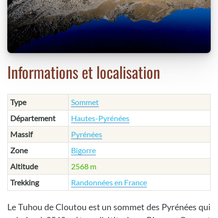
Informations et localisation
Type
Sommet
Département
Hautes-Pyrénées
Massif
Pyrénées
Zone
Bigorre
Altitude
2568 m
Trekking
Randonnées en France
Le Tuhou de Cloutou est un sommet des Pyrénées qui