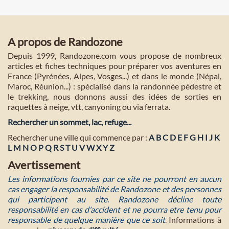
A propos de Randozone
Depuis 1999, Randozone.com vous propose de nombreux
articles et fiches techniques pour préparer vos aventures en
France (Pyrénées, Alpes, Vosges...) et dans le monde (Népal,
Maroc, Réunion...) : spécialisé dans la randonnée pédestre et
le trekking, nous donnons aussi des idées de sorties en
raquettes à neige, vtt, canyoning ou via ferrata.
Rechercher un sommet, lac, refuge...
Rechercher une ville qui commence par :
A
B
C
D
E
F
G
H
I
J
K
L
M
N
O
P
Q
R
S
T
U
V
W
X
Y
Z
Avertissement
Les informations fournies par ce site ne pourront en aucun
cas engager la responsabilité de Randozone et des personnes
qui participent au site. Randozone décline toute
responsabilité en cas d'accident et ne pourra etre tenu pour
responsable de quelque manière que ce soit
. Informations à