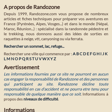
A propos de Randozone
Depuis 1999, Randozone.com vous propose de nombreux
articles et fiches techniques pour préparer vos aventures en
France (Pyrénées, Alpes, Vosges...) et dans le monde (Népal,
Maroc, Réunion...) : spécialisé dans la randonnée pédestre et
le trekking, nous donnons aussi des idées de sorties en
raquettes à neige, vtt, canyoning ou via ferrata.
Rechercher un sommet, lac, refuge...
Rechercher une ville qui commence par :
A
B
C
D
E
F
G
H
I
J
K
L
M
N
O
P
Q
R
S
T
U
V
W
X
Y
Z
Avertissement
Les informations fournies par ce site ne pourront en aucun
cas engager la responsabilité de Randozone et des personnes
qui participent au site. Randozone décline toute
responsabilité en cas d'accident et ne pourra etre tenu pour
responsable de quelque manière que ce soit
. Informations à
propos des
niveaux de difficulté
.
Informations