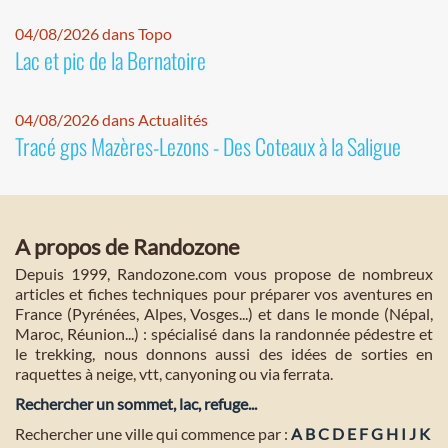
04/08/2026 dans Topo
Lac et pic de la Bernatoire
04/08/2026 dans Actualités
Tracé gps Mazères-Lezons - Des Coteaux à la Saligue
A propos de Randozone
Depuis 1999, Randozone.com vous propose de nombreux
articles et fiches techniques pour préparer vos aventures en
France (Pyrénées, Alpes, Vosges...) et dans le monde (Népal,
Maroc, Réunion...) : spécialisé dans la randonnée pédestre et
le trekking, nous donnons aussi des idées de sorties en
raquettes à neige, vtt, canyoning ou via ferrata.
Rechercher un sommet, lac, refuge...
Rechercher une ville qui commence par :
A
B
C
D
E
F
G
H
I
J
K