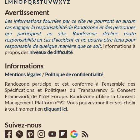
L
M
N
O
P
Q
R
S
T
U
V
W
X
Y
Z
Avertissement
Les informations fournies par ce site ne pourront en aucun
cas engager la responsabilité de Randozone et des personnes
qui participent au site. Randozone décline toute
responsabilité en cas d'accident et ne pourra etre tenu pour
responsable de quelque manière que ce soit
. Informations à
propos des
niveaux de difficulté
.
Informations
Mentions légales
/
Politique de confidentialité
Randozone participe et est conforme à l'ensemble des
Spécifications et Politiques du Transparency & Consent
Framework de l'IAB Europe. Randozone utilise la Consent
Management Platform n°92. Vous pouvez modifier vos choix
à tout moment en
cliquant ici
.
Suivez-nous