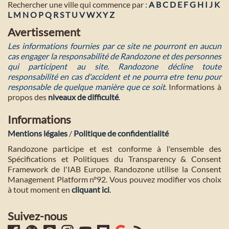
Rechercher une ville qui commence par :
A
B
C
D
E
F
G
H
I
J
K
L
M
N
O
P
Q
R
S
T
U
V
W
X
Y
Z
Avertissement
Les informations fournies par ce site ne pourront en aucun
cas engager la responsabilité de Randozone et des personnes
qui participent au site. Randozone décline toute
responsabilité en cas d'accident et ne pourra etre tenu pour
responsable de quelque manière que ce soit
. Informations à
propos des
niveaux de difficulté
.
Informations
Mentions légales
/
Politique de confidentialité
Randozone participe et est conforme à l'ensemble des
Spécifications et Politiques du Transparency & Consent
Framework de l'IAB Europe. Randozone utilise la Consent
Management Platform n°92. Vous pouvez modifier vos choix
à tout moment en
cliquant ici
.
Suivez-nous