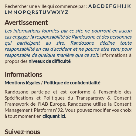
Rechercher une ville qui commence par :
A
B
C
D
E
F
G
H
I
J
K
L
M
N
O
P
Q
R
S
T
U
V
W
X
Y
Z
Avertissement
Les informations fournies par ce site ne pourront en aucun
cas engager la responsabilité de Randozone et des personnes
qui participent au site. Randozone décline toute
responsabilité en cas d'accident et ne pourra etre tenu pour
responsable de quelque manière que ce soit
. Informations à
propos des
niveaux de difficulté
.
Informations
Mentions légales
/
Politique de confidentialité
Randozone participe et est conforme à l'ensemble des
Spécifications et Politiques du Transparency & Consent
Framework de l'IAB Europe. Randozone utilise la Consent
Management Platform n°92. Vous pouvez modifier vos choix
à tout moment en
cliquant ici
.
Suivez-nous