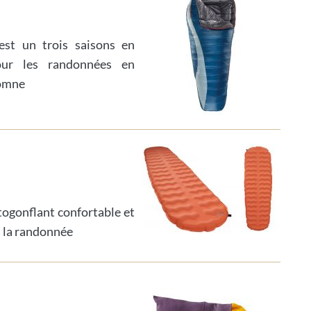
st un trois saisons en
pour les randonnées en
tomne
togonflant confortable et
u la randonnée