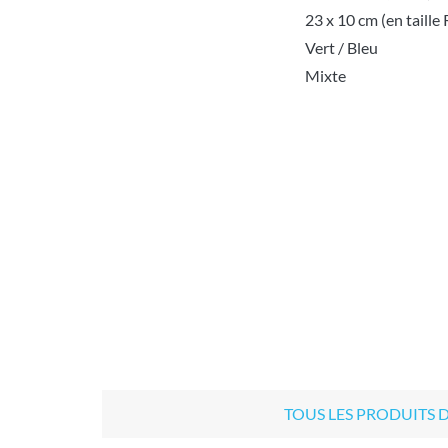
23 x 10 cm (en taille
Dimensions pliée (L x P x H)
Vert / Bleu
Couleur
Mixte
Sexe
TOUS LES PRODUITS 