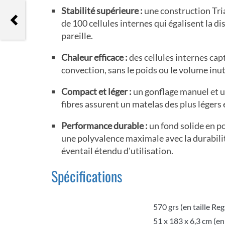
Stabilité supérieure :
une construction Tri
Therm-a-rest Z lite™
de 100 cellules internes qui égalisent la di
pareille.
Chaleur efficace :
des cellules internes capt
convection, sans le poids ou le volume inu
Compact et léger :
un gonflage manuel et u
fibres assurent un matelas des plus légers
Performance durable :
un fond solide en p
une polyvalence maximale avec la durabilit
éventail étendu d'utilisation.
Spécifications
570 grs (en taille Reg
Poids (en kg)
51 x 183 x 6,3 cm (en 
Dimensions (L x P x H)