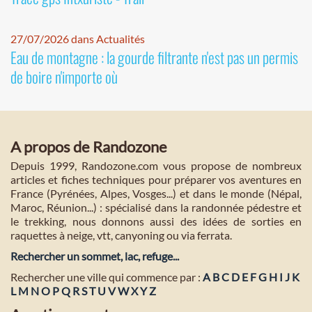
27/07/2026 dans Actualités
Eau de montagne : la gourde filtrante n'est pas un permis
de boire n'importe où
A propos de Randozone
Depuis 1999, Randozone.com vous propose de nombreux
articles et fiches techniques pour préparer vos aventures en
France (Pyrénées, Alpes, Vosges...) et dans le monde (Népal,
Maroc, Réunion...) : spécialisé dans la randonnée pédestre et
le trekking, nous donnons aussi des idées de sorties en
raquettes à neige, vtt, canyoning ou via ferrata.
Rechercher un sommet, lac, refuge...
Rechercher une ville qui commence par :
A
B
C
D
E
F
G
H
I
J
K
L
M
N
O
P
Q
R
S
T
U
V
W
X
Y
Z