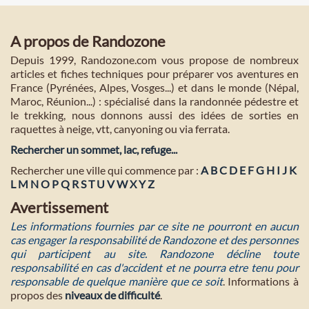
A propos de Randozone
Depuis 1999, Randozone.com vous propose de nombreux
articles et fiches techniques pour préparer vos aventures en
France (Pyrénées, Alpes, Vosges...) et dans le monde (Népal,
Maroc, Réunion...) : spécialisé dans la randonnée pédestre et
le trekking, nous donnons aussi des idées de sorties en
raquettes à neige, vtt, canyoning ou via ferrata.
Rechercher un sommet, lac, refuge...
Rechercher une ville qui commence par :
A
B
C
D
E
F
G
H
I
J
K
L
M
N
O
P
Q
R
S
T
U
V
W
X
Y
Z
Avertissement
Les informations fournies par ce site ne pourront en aucun
cas engager la responsabilité de Randozone et des personnes
qui participent au site. Randozone décline toute
responsabilité en cas d'accident et ne pourra etre tenu pour
responsable de quelque manière que ce soit
. Informations à
propos des
niveaux de difficulté
.