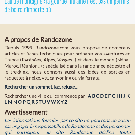
Eau de montagne : la gourde filtrante n'est pas un permis
de boire n'importe où
A propos de Randozone
Depuis 1999, Randozone.com vous propose de nombreux
articles et fiches techniques pour préparer vos aventures en
France (Pyrénées, Alpes, Vosges...) et dans le monde (Népal,
Maroc, Réunion...) : spécialisé dans la randonnée pédestre et
le trekking, nous donnons aussi des idées de sorties en
raquettes à neige, vtt, canyoning ou via ferrata.
Rechercher un sommet, lac, refuge...
Rechercher une ville qui commence par :
A
B
C
D
E
F
G
H
I
J
K
L
M
N
O
P
Q
R
S
T
U
V
W
X
Y
Z
Avertissement
Les informations fournies par ce site ne pourront en aucun
cas engager la responsabilité de Randozone et des personnes
qui participent au site. Randozone décline toute