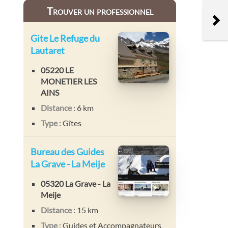
Trouver un professionnel
Gite Le Refuge du
Lautaret
05220 LE
MONETIER LES
AINS
Distance
: 6 km
Type
: Gîtes
Bureau des Guides
La Grave - La Meije
05320 La Grave - La
Meije
Distance
: 15 km
Type
: Guides et Accompagnateurs