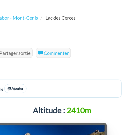
habor - Mont-Cenis
Lac des Cerces
Partager sortie
Commenter
Ajouter
le
Altitude :
2410m