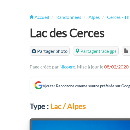
Accueil
Randonnées
Alpes
Cerces - T
Lac des Cerces
Partager photo
Partager tracé gps
Page créée par
Nicogre
. Mise à jour le
08/02/2020
.
Ajouter Randozone comme source préférée sur Goog
Type :
Lac / Alpes