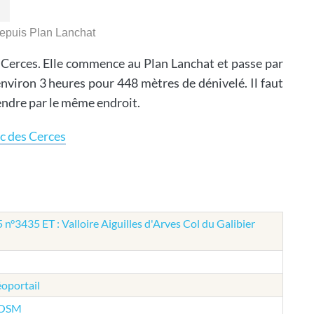
depuis Plan Lanchat
s Cerces. Elle commence au Plan Lanchat et passe par
viron 3 heures pour 448 mètres de dénivelé. Il faut
endre par le même endroit.
ac des Cerces
n°3435 ET : Valloire Aiguilles d'Arves Col du Galibier
éoportail
e OSM