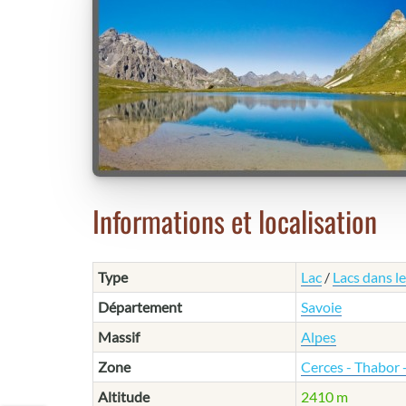
Informations et localisation
Type
Lac
/
Lacs dans l
Département
Savoie
Massif
Alpes
Zone
Cerces - Thabor
Altitude
2410 m