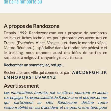
de boire n'importe où
A propos de Randozone
Depuis 1999, Randozone.com vous propose de nombreux
articles et fiches techniques pour préparer vos aventures en
France (Pyrénées, Alpes, Vosges...) et dans le monde (Népal,
Maroc, Réunion...) : spécialisé dans la randonnée pédestre et
le trekking, nous donnons aussi des idées de sorties en
raquettes à neige, vtt, canyoning ou via ferrata.
Rechercher un sommet, lac, refuge...
Rechercher une ville qui commence par :
A
B
C
D
E
F
G
H
I
J
K
L
M
N
O
P
Q
R
S
T
U
V
W
X
Y
Z
Avertissement
Les informations fournies par ce site ne pourront en aucun
cas engager la responsabilité de Randozone et des personnes
qui participent au site. Randozone décline toute
responsabilité en cas d'accident et ne pourra etre tenu pour