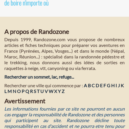
de boire n'importe où
A propos de Randozone
Depuis 1999, Randozone.com vous propose de nombreux
articles et fiches techniques pour préparer vos aventures en
France (Pyrénées, Alpes, Vosges...) et dans le monde (Népal,
Maroc, Réunion...) : spécialisé dans la randonnée pédestre et
le trekking, nous donnons aussi des idées de sorties en
raquettes à neige, vtt, canyoning ou via ferrata.
Rechercher un sommet, lac, refuge...
Rechercher une ville qui commence par :
A
B
C
D
E
F
G
H
I
J
K
L
M
N
O
P
Q
R
S
T
U
V
W
X
Y
Z
Avertissement
Les informations fournies par ce site ne pourront en aucun
cas engager la responsabilité de Randozone et des personnes
qui participent au site. Randozone décline toute
responsabilité en cas d'accident et ne pourra etre tenu pour