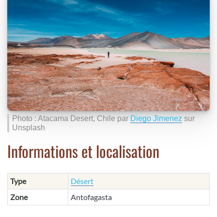
Photo : Atacama Desert, Chile par
Diego Jimenez
sur
Unsplash
Informations et localisation
Type
Désert
Zone
Antofagasta