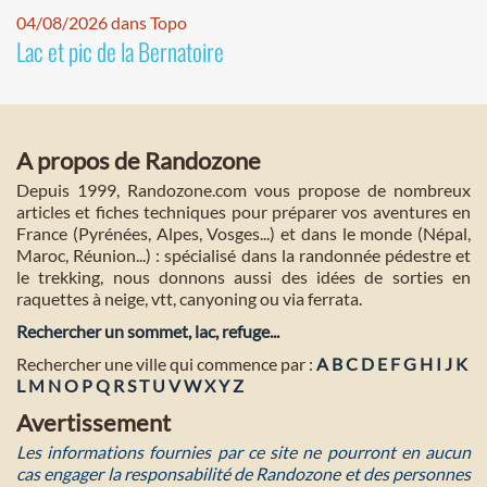
04/08/2026 dans Topo
Lac et pic de la Bernatoire
A propos de Randozone
Depuis 1999, Randozone.com vous propose de nombreux
articles et fiches techniques pour préparer vos aventures en
France (Pyrénées, Alpes, Vosges...) et dans le monde (Népal,
Maroc, Réunion...) : spécialisé dans la randonnée pédestre et
le trekking, nous donnons aussi des idées de sorties en
raquettes à neige, vtt, canyoning ou via ferrata.
Rechercher un sommet, lac, refuge...
Rechercher une ville qui commence par :
A
B
C
D
E
F
G
H
I
J
K
L
M
N
O
P
Q
R
S
T
U
V
W
X
Y
Z
Avertissement
Les informations fournies par ce site ne pourront en aucun
cas engager la responsabilité de Randozone et des personnes