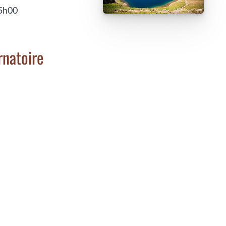
 5h00
rnatoire