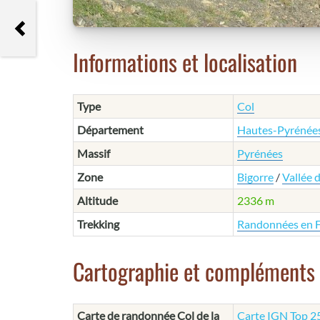
Etang de Soucarrane
Informations et localisation
Type
Col
Département
Hautes-Pyrénée
Massif
Pyrénées
Zone
Bigorre
/
Vallée 
Altitude
2336 m
Trekking
Randonnées en 
Cartographie et compléments
Carte de randonnée Col de la
Carte IGN Top 25