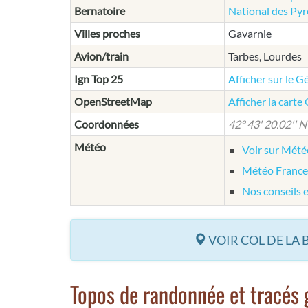
Bernatoire
National des Py
Villes proches
Gavarnie
Avion/train
Tarbes, Lourdes
Ign Top 25
Afficher sur le G
OpenStreetMap
Afficher la cart
Coordonnées
42° 43' 20.02'' N 
Météo
Voir sur Mét
Météo France
Nos conseils 
VOIR COL DE LA 
Topos de randonnée et tracés 