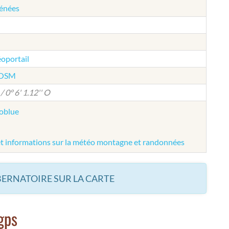
rénées
éoportail
e OSM
/ 0° 6' 1.12'' O
éoblue
et informations sur la météo montagne et randonnées
BERNATOIRE SUR LA CARTE
gps