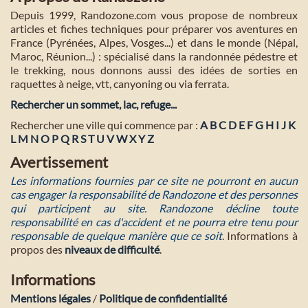
Depuis 1999, Randozone.com vous propose de nombreux
articles et fiches techniques pour préparer vos aventures en
France (Pyrénées, Alpes, Vosges...) et dans le monde (Népal,
Maroc, Réunion...) : spécialisé dans la randonnée pédestre et
le trekking, nous donnons aussi des idées de sorties en
raquettes à neige, vtt, canyoning ou via ferrata.
Rechercher un sommet, lac, refuge...
Rechercher une ville qui commence par :
A
B
C
D
E
F
G
H
I
J
K
L
M
N
O
P
Q
R
S
T
U
V
W
X
Y
Z
Avertissement
Les informations fournies par ce site ne pourront en aucun
cas engager la responsabilité de Randozone et des personnes
qui participent au site. Randozone décline toute
responsabilité en cas d'accident et ne pourra etre tenu pour
responsable de quelque manière que ce soit
. Informations à
propos des
niveaux de difficulté
.
Informations
Mentions légales
/
Politique de confidentialité