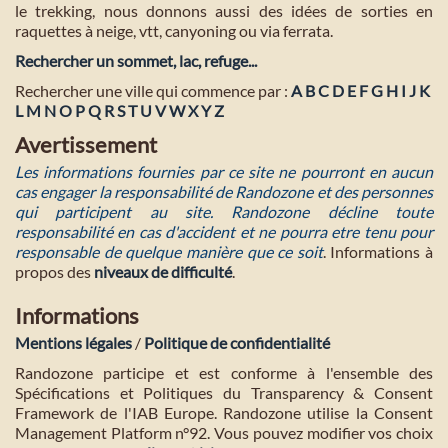
le trekking, nous donnons aussi des idées de sorties en
raquettes à neige, vtt, canyoning ou via ferrata.
Rechercher un sommet, lac, refuge...
Rechercher une ville qui commence par :
A
B
C
D
E
F
G
H
I
J
K
L
M
N
O
P
Q
R
S
T
U
V
W
X
Y
Z
Avertissement
Les informations fournies par ce site ne pourront en aucun
cas engager la responsabilité de Randozone et des personnes
qui participent au site. Randozone décline toute
responsabilité en cas d'accident et ne pourra etre tenu pour
responsable de quelque manière que ce soit
. Informations à
propos des
niveaux de difficulté
.
Informations
Mentions légales
/
Politique de confidentialité
Randozone participe et est conforme à l'ensemble des
Spécifications et Politiques du Transparency & Consent
Framework de l'IAB Europe. Randozone utilise la Consent
Management Platform n°92. Vous pouvez modifier vos choix