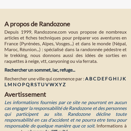
A propos de Randozone
Depuis 1999, Randozone.com vous propose de nombreux
articles et fiches techniques pour préparer vos aventures en
France (Pyrénées, Alpes, Vosges...) et dans le monde (Népal,
Maroc, Réunion...) : spécialisé dans la randonnée pédestre et
le trekking, nous donnons aussi des idées de sorties en
raquettes à neige, vtt, canyoning ou via ferrata.
Rechercher un sommet, lac, refuge...
Rechercher une ville qui commence par :
A
B
C
D
E
F
G
H
I
J
K
L
M
N
O
P
Q
R
S
T
U
V
W
X
Y
Z
Avertissement
Les informations fournies par ce site ne pourront en aucun
cas engager la responsabilité de Randozone et des personnes
qui participent au site. Randozone décline toute
responsabilité en cas d'accident et ne pourra etre tenu pour
responsable de quelque manière que ce soit
. Informations à