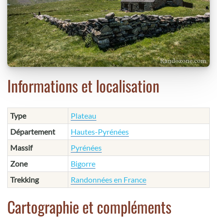
Informations et localisation
Type
Plateau
Département
Hautes-Pyrénées
Massif
Pyrénées
Zone
Bigorre
Trekking
Randonnées en France
Cartographie et compléments