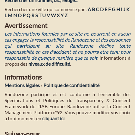
Rechercher un sommet, lac, refuge...
Rechercher une ville qui commence par :
A
B
C
D
E
F
G
H
I
J
K
L
M
N
O
P
Q
R
S
T
U
V
W
X
Y
Z
Avertissement
Les informations fournies par ce site ne pourront en aucun
cas engager la responsabilité de Randozone et des personnes
qui participent au site. Randozone décline toute
responsabilité en cas d'accident et ne pourra etre tenu pour
responsable de quelque manière que ce soit
. Informations à
propos des
niveaux de difficulté
.
Informations
Mentions légales
/
Politique de confidentialité
Randozone participe et est conforme à l'ensemble des
Spécifications et Politiques du Transparency & Consent
Framework de l'IAB Europe. Randozone utilise la Consent
Management Platform n°92. Vous pouvez modifier vos choix
à tout moment en
cliquant ici
.
Suivez-nous