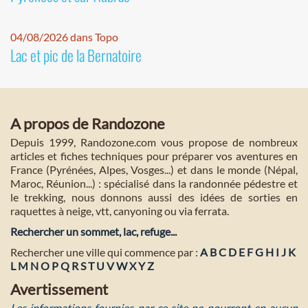
04/08/2026 dans Topo
Lac et pic de la Bernatoire
A propos de Randozone
Depuis 1999, Randozone.com vous propose de nombreux
articles et fiches techniques pour préparer vos aventures en
France (Pyrénées, Alpes, Vosges...) et dans le monde (Népal,
Maroc, Réunion...) : spécialisé dans la randonnée pédestre et
le trekking, nous donnons aussi des idées de sorties en
raquettes à neige, vtt, canyoning ou via ferrata.
Rechercher un sommet, lac, refuge...
Rechercher une ville qui commence par :
A
B
C
D
E
F
G
H
I
J
K
L
M
N
O
P
Q
R
S
T
U
V
W
X
Y
Z
Avertissement
Les informations fournies par ce site ne pourront en aucun