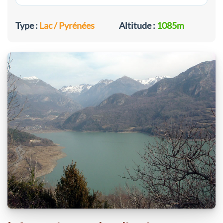
Type :
Lac / Pyrénées
Altitude :
1085m