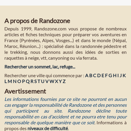
A propos de Randozone
Depuis 1999, Randozone.com vous propose de nombreux
articles et fiches techniques pour préparer vos aventures en
France (Pyrénées, Alpes, Vosges...) et dans le monde (Népal,
Maroc, Réunion...) : spécialisé dans la randonnée pédestre et
le trekking, nous donnons aussi des idées de sorties en
raquettes à neige, vtt, canyoning ou via ferrata.
Rechercher un sommet, lac, refuge...
Rechercher une ville qui commence par :
A
B
C
D
E
F
G
H
I
J
K
L
M
N
O
P
Q
R
S
T
U
V
W
X
Y
Z
Avertissement
Les informations fournies par ce site ne pourront en aucun
cas engager la responsabilité de Randozone et des personnes
qui participent au site. Randozone décline toute
responsabilité en cas d'accident et ne pourra etre tenu pour
responsable de quelque manière que ce soit
. Informations à
propos des
niveaux de difficulté
.