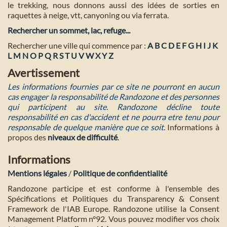
le trekking, nous donnons aussi des idées de sorties en
raquettes à neige, vtt, canyoning ou via ferrata.
Rechercher un sommet, lac, refuge...
Rechercher une ville qui commence par :
A
B
C
D
E
F
G
H
I
J
K
L
M
N
O
P
Q
R
S
T
U
V
W
X
Y
Z
Avertissement
Les informations fournies par ce site ne pourront en aucun
cas engager la responsabilité de Randozone et des personnes
qui participent au site. Randozone décline toute
responsabilité en cas d'accident et ne pourra etre tenu pour
responsable de quelque manière que ce soit
. Informations à
propos des
niveaux de difficulté
.
Informations
Mentions légales
/
Politique de confidentialité
Randozone participe et est conforme à l'ensemble des
Spécifications et Politiques du Transparency & Consent
Framework de l'IAB Europe. Randozone utilise la Consent
Management Platform n°92. Vous pouvez modifier vos choix