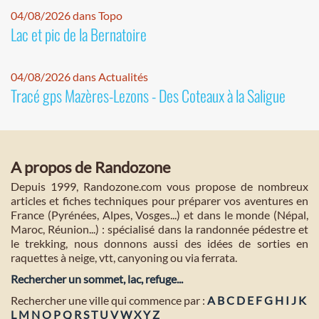
04/08/2026 dans Topo
Lac et pic de la Bernatoire
04/08/2026 dans Actualités
Tracé gps Mazères-Lezons - Des Coteaux à la Saligue
A propos de Randozone
Depuis 1999, Randozone.com vous propose de nombreux
articles et fiches techniques pour préparer vos aventures en
France (Pyrénées, Alpes, Vosges...) et dans le monde (Népal,
Maroc, Réunion...) : spécialisé dans la randonnée pédestre et
le trekking, nous donnons aussi des idées de sorties en
raquettes à neige, vtt, canyoning ou via ferrata.
Rechercher un sommet, lac, refuge...
Rechercher une ville qui commence par :
A
B
C
D
E
F
G
H
I
J
K
L
M
N
O
P
Q
R
S
T
U
V
W
X
Y
Z