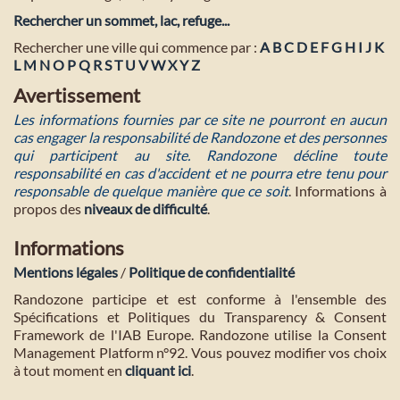
Rechercher un sommet, lac, refuge...
Rechercher une ville qui commence par :
A
B
C
D
E
F
G
H
I
J
K
L
M
N
O
P
Q
R
S
T
U
V
W
X
Y
Z
Avertissement
Les informations fournies par ce site ne pourront en aucun
cas engager la responsabilité de Randozone et des personnes
qui participent au site. Randozone décline toute
responsabilité en cas d'accident et ne pourra etre tenu pour
responsable de quelque manière que ce soit
. Informations à
propos des
niveaux de difficulté
.
Informations
Mentions légales
/
Politique de confidentialité
Randozone participe et est conforme à l'ensemble des
Spécifications et Politiques du Transparency & Consent
Framework de l'IAB Europe. Randozone utilise la Consent
Management Platform n°92. Vous pouvez modifier vos choix
à tout moment en
cliquant ici
.