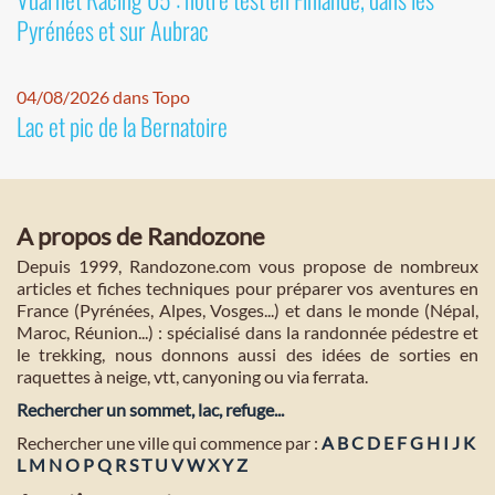
Pyrénées et sur Aubrac
04/08/2026 dans Topo
Lac et pic de la Bernatoire
A propos de Randozone
Depuis 1999, Randozone.com vous propose de nombreux
articles et fiches techniques pour préparer vos aventures en
France (Pyrénées, Alpes, Vosges...) et dans le monde (Népal,
Maroc, Réunion...) : spécialisé dans la randonnée pédestre et
le trekking, nous donnons aussi des idées de sorties en
raquettes à neige, vtt, canyoning ou via ferrata.
Rechercher un sommet, lac, refuge...
Rechercher une ville qui commence par :
A
B
C
D
E
F
G
H
I
J
K
L
M
N
O
P
Q
R
S
T
U
V
W
X
Y
Z