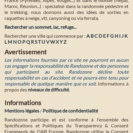
France (Pyrénées, Alpes, Vosges...) et dans le monde (Népal,
Maroc, Réunion...) : spécialisé dans la randonnée pédestre et
le trekking, nous donnons aussi des idées de sorties en
raquettes à neige, vtt, canyoning ou via ferrata.
Rechercher un sommet, lac, refuge...
Rechercher une ville qui commence par :
A
B
C
D
E
F
G
H
I
J
K
L
M
N
O
P
Q
R
S
T
U
V
W
X
Y
Z
Avertissement
Les informations fournies par ce site ne pourront en aucun
cas engager la responsabilité de Randozone et des personnes
qui participent au site. Randozone décline toute
responsabilité en cas d'accident et ne pourra etre tenu pour
responsable de quelque manière que ce soit
. Informations à
propos des
niveaux de difficulté
.
Informations
Mentions légales
/
Politique de confidentialité
Randozone participe et est conforme à l'ensemble des
Spécifications et Politiques du Transparency & Consent
Framework de l'IAB Europe. Randozone utilise la Consent