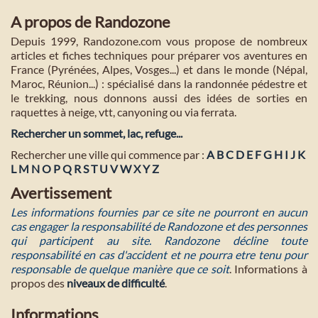
A propos de Randozone
Depuis 1999, Randozone.com vous propose de nombreux
articles et fiches techniques pour préparer vos aventures en
France (Pyrénées, Alpes, Vosges...) et dans le monde (Népal,
Maroc, Réunion...) : spécialisé dans la randonnée pédestre et
le trekking, nous donnons aussi des idées de sorties en
raquettes à neige, vtt, canyoning ou via ferrata.
Rechercher un sommet, lac, refuge...
Rechercher une ville qui commence par :
A
B
C
D
E
F
G
H
I
J
K
L
M
N
O
P
Q
R
S
T
U
V
W
X
Y
Z
Avertissement
Les informations fournies par ce site ne pourront en aucun
cas engager la responsabilité de Randozone et des personnes
qui participent au site. Randozone décline toute
responsabilité en cas d'accident et ne pourra etre tenu pour
responsable de quelque manière que ce soit
. Informations à
propos des
niveaux de difficulté
.
Informations