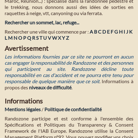
Maroc, Réunion...) : spécialisé dans la randonnée pédestre et
le trekking, nous donnons aussi des idées de sorties en
raquettes à neige, vtt, canyoning ou via ferrata.
Rechercher un sommet, lac, refuge...
Rechercher une ville qui commence par :
A
B
C
D
E
F
G
H
I
J
K
L
M
N
O
P
Q
R
S
T
U
V
W
X
Y
Z
Avertissement
Les informations fournies par ce site ne pourront en aucun
cas engager la responsabilité de Randozone et des personnes
qui participent au site. Randozone décline toute
responsabilité en cas d'accident et ne pourra etre tenu pour
responsable de quelque manière que ce soit
. Informations à
propos des
niveaux de difficulté
.
Informations
Mentions légales
/
Politique de confidentialité
Randozone participe et est conforme à l'ensemble des
Spécifications et Politiques du Transparency & Consent
Framework de l'IAB Europe. Randozone utilise la Consent
Management Platform n°92. Vous pouvez modifier vos choix