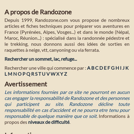
A propos de Randozone
Depuis 1999, Randozone.com vous propose de nombreux
articles et fiches techniques pour préparer vos aventures en
France (Pyrénées, Alpes, Vosges...) et dans le monde (Népal,
Maroc, Réunion...) : spécialisé dans la randonnée pédestre et
le trekking, nous donnons aussi des idées de sorties en
raquettes à neige, vtt, canyoning ou via ferrata.
Rechercher un sommet, lac, refuge...
Rechercher une ville qui commence par :
A
B
C
D
E
F
G
H
I
J
K
L
M
N
O
P
Q
R
S
T
U
V
W
X
Y
Z
Avertissement
Les informations fournies par ce site ne pourront en aucun
cas engager la responsabilité de Randozone et des personnes
qui participent au site. Randozone décline toute
responsabilité en cas d'accident et ne pourra etre tenu pour
responsable de quelque manière que ce soit
. Informations à
propos des
niveaux de difficulté
.