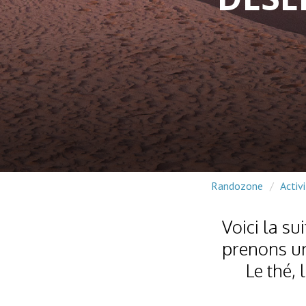
Randozone
Activ
Voici la su
prenons un
Le thé, 