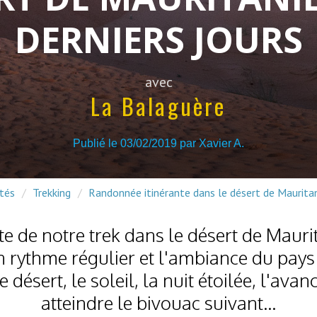
DERNIERS JOURS
avec
La Balaguère
Publié le 03/02/2019 par
Xavier A.
ités
Trekking
Randonnée itinérante dans le désert de Mauritani
ite de notre trek dans le désert de Maur
 rythme régulier et l'ambiance du pays 
le désert, le soleil, la nuit étoilée, l'ava
atteindre le bivouac suivant...