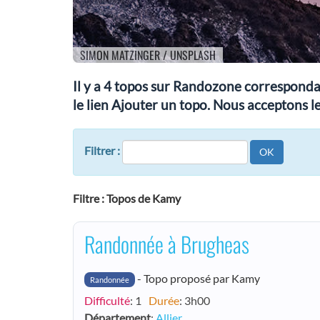
SIMON MATZINGER / UNSPLASH
Il y a 4 topos sur Randozone correspondan
le lien Ajouter un topo. Nous acceptons le
Filtrer :
OK
Filtre : Topos de Kamy
Randonnée à Brugheas
- Topo proposé par Kamy
Randonnée
Difficulté
: 1
Durée
: 3h00
Département
:
Allier